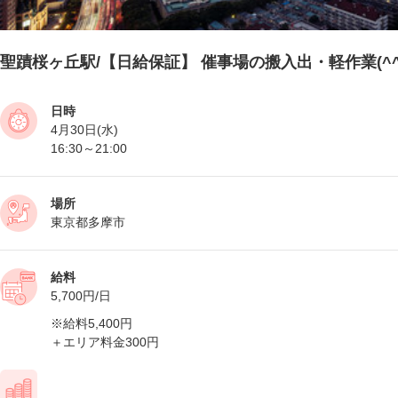
聖蹟桜ヶ丘駅/【日給保証】 催事場の搬入出・軽作業(^^
日時
4月30日(水)
16:30～21:00
場所
東京都多摩市
給料
5,700円/日
※給料5,400円
＋エリア料金300円