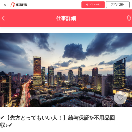
×
インストール
アプリで開く
仕事詳細
✔【先方とってもいい人！】給与保証✨不用品回
収♪✔