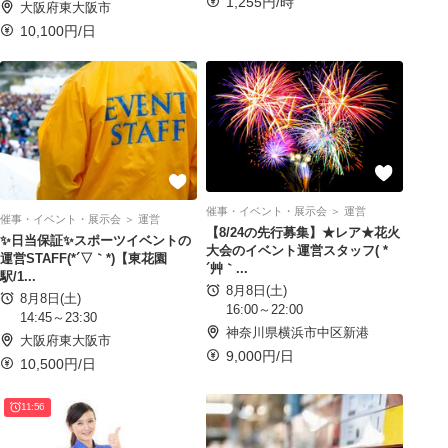
1,255円/時
大阪府東大阪市
10,100円/日
催事・イベント・展示会 ＞ 運営
催事・イベント・展示会 ＞ 運営
【8/24の先行募集】★レア★花火
✨日当保証✨スポーツイベントの
大会のイベント運営スタッフ( *
運営STAFF(*´▽｀*)【東花園
´艸｀...
駅/1...
8月8日(土)
8月8日(土)
16:00～22:00
14:45～23:30
神奈川県横浜市中区新港
大阪府東大阪市
9,000円/日
10,500円/日
11:56