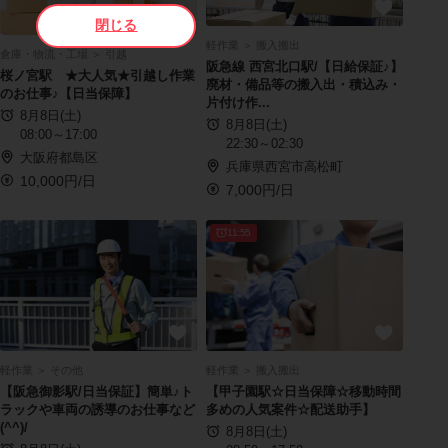
閉じる
軽作業 ＞ 搬入搬出
倉庫・物流・工場 ＞ 引越
阪急線 西宮北口駅/【日給保証♪】
桜ノ宮駅 ★大人気★引越し作業
廃材・備品等の搬入出・積込み・
のお仕事♪【日当保障】
片付け作...
8月8日(土)
8月8日(土)
08:00～17:00
22:30～02:30
大阪府都島区
兵庫県西宮市高松町
10,000円/日
7,000円/日
11:55
軽作業 ＞ その他
軽作業 ＞ 搬入搬出
【阪急御影駅/日当保証】簡単♪ト
【甲子園駅☆日当保障☆移動時間
ラックや車両の誘導のお仕事など
多めの人気案件☆配送助手】
(^^)/
8月8日(土)